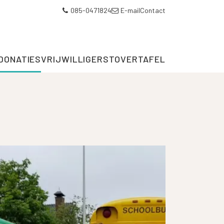
085-0471824
E-mail
Contact
DONATIES
VRIJWILLIGERS
TOVERTAFEL