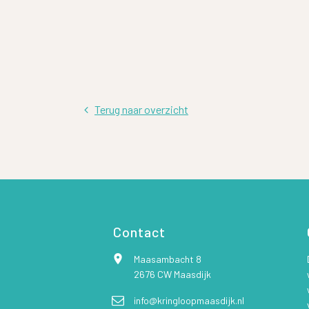
Terug naar overzicht
Contact
Maasambacht 8
2676 CW Maasdijk
info@kringloopmaasdijk.nl