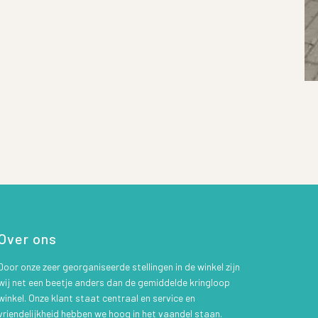
Over ons
Door onze zeer georganiseerde stellingen in de winkel zijn
wij net een beetje anders dan de gemiddelde kringloop
winkel. Onze klant staat centraal en service en
vriendelijkheid hebben we hoog in het vaandel staan.