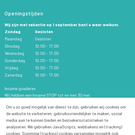
Openingstijden
Wij zijn met vakantie op 1 september bent u weer welkom.
Zondag
Gesloten
Maandag
Gesloten
Dinsdag
10:00 - 17:00
Woensdag
10:00 - 17:00
Donderdag
10:00 - 17:00
Vrijdag
10:00 - 17:00
Zaterdag
10:00 - 17:00
Inname goederen
Wij hebben een Inname STOP tot en met 30 mei.
Hou de website of facebook in de gaten voor updates.
Om u zo goed mogelijk van dienst te zijn, gebruiken wij cookies om
Wij zijn met vakantie op 1
de website te verbeteren, gebruiksvriendelijker te maken, social
september bent u weer
media aan te kunnen bieden en bezoekersstatistieken te
welkom.
analyseren. We gebruiken JavaScripts, webbakens en (tracking)
cookies. Sommige (tracking) cookies verzamelen mogelijk ook