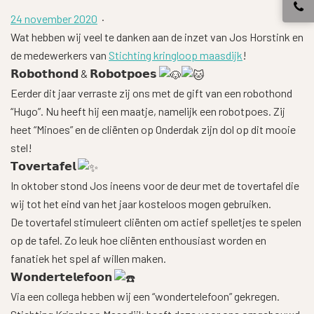
24 november 2020
·
Wat hebben wij veel te danken aan de inzet van Jos Horstink en
de medewerkers van
Stichting kringloop maasdijk
!
𝗥𝗼𝗯𝗼𝘁𝗵𝗼𝗻𝗱 & 𝗥𝗼𝗯𝗼𝘁𝗽𝗼𝗲𝘀
Eerder dit jaar verraste zij ons met de gift van een robothond
“Hugo”. Nu heeft hij een maatje, namelijk een robotpoes. Zij
heet “Minoes” en de cliënten op Onderdak zijn dol op dit mooie
stel!
𝗧𝗼𝘃𝗲𝗿𝘁𝗮𝗳𝗲𝗹
In oktober stond Jos ineens voor de deur met de tovertafel die
wij tot het eind van het jaar kosteloos mogen gebruiken.
De tovertafel stimuleert cliënten om actief spelletjes te spelen
op de tafel. Zo leuk hoe cliënten enthousiast worden en
fanatiek het spel af willen maken.
𝗪𝗼𝗻𝗱𝗲𝗿𝘁𝗲𝗹𝗲𝗳𝗼𝗼𝗻
Via een collega hebben wij een “wondertelefoon” gekregen.